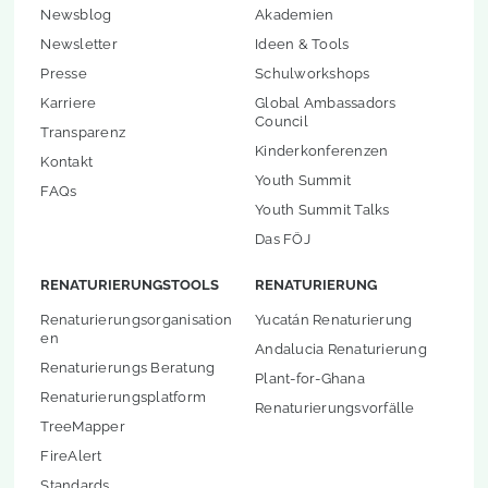
Newsblog
Akademien
Newsletter
Ideen & Tools
Presse
Schulworkshops
Karriere
Global Ambassadors
Council
Transparenz
Kinderkonferenzen
Kontakt
Youth Summit
FAQs
Youth Summit Talks
Das FÖJ
RENATURIERUNGSTOOLS
RENATURIERUNG
Renaturierungsorganisation
Yucatán Renaturierung
en
Andalucia Renaturierung
Renaturierungs Beratung
Plant-for-Ghana
Renaturierungsplatform
Renaturierungsvorfälle
TreeMapper
FireAlert
Standards