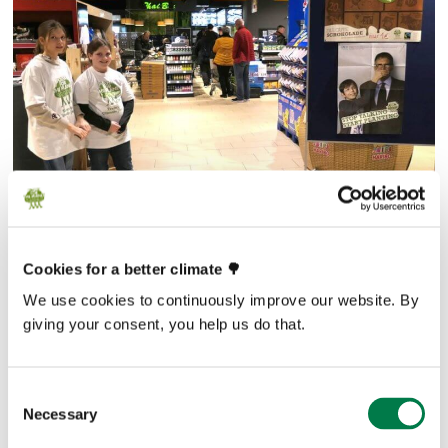
Cookies for a better climate 🌳
So viel Engagement soll belohnt werden. Gemeinsam mit
We use cookies to continuously improve our website. By
Eric, der auch Botschafter für Klimagerechtigkeit ist,
giving your consent, you help us do that.
wurden Annika und Marie
an ihrer Schule, der Albertus-
Magnus-Schule in Viernheim, geehrt
.
Consent
Necessary
Selection
Wenn ihr jetzt denkt: „Das kann ich auch!“, meldet euch