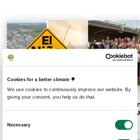
Cookies for a better climate 🌳
We use cookies to continuously improve our website. By
07.20.26
07.15.26
giving your consent, you help us do that.
El Niño und die Hitzewelle
Plant-for-the-Pla
in Europa: Was steckt
vereint: Globale 
Consent
wirklich dahinter?
lokale Resilienz
Necessary
Selection
Eine Rekordhitze und der insgesamt
Vom 9. bis 12. Juli kamen
zweitwärmste Juni aller Zeiten haben
und junge Engagierte von