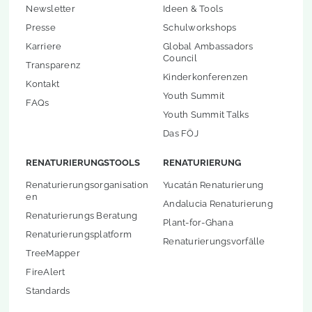
Newsletter
Ideen & Tools
Presse
Schulworkshops
Karriere
Global Ambassadors
Council
Transparenz
Kinderkonferenzen
Kontakt
Youth Summit
FAQs
Youth Summit Talks
Das FÖJ
RENATURIERUNGSTOOLS
RENATURIERUNG
Renaturierungsorganisation
Yucatán Renaturierung
en
Andalucia Renaturierung
Renaturierungs Beratung
Plant-for-Ghana
Renaturierungsplatform
Renaturierungsvorfälle
TreeMapper
FireAlert
Standards