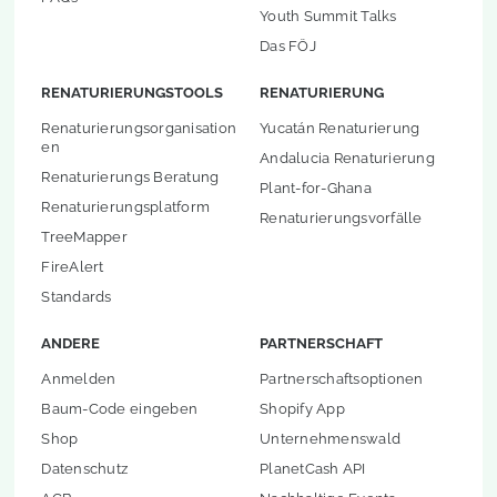
Youth Summit Talks
Das FÖJ
RENATURIERUNGSTOOLS
RENATURIERUNG
Renaturierungsorganisation
Yucatán Renaturierung
en
Andalucia Renaturierung
Renaturierungs Beratung
Plant-for-Ghana
Renaturierungsplatform
Renaturierungsvorfälle
TreeMapper
FireAlert
Standards
ANDERE
PARTNERSCHAFT
Anmelden
Partnerschaftsoptionen
Baum-Code eingeben
Shopify App
Shop
Unternehmenswald
Datenschutz
PlanetCash API