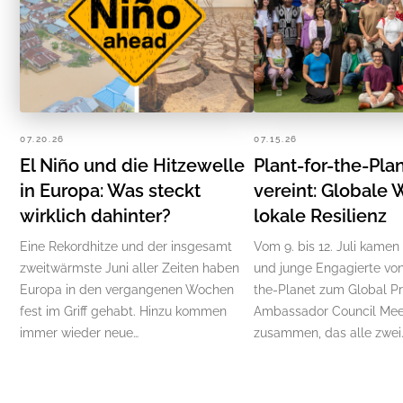
07.20.26
07.15.26
El Niño und die Hitzewelle
Plant-for-the-Pla
in Europa: Was steckt
vereint: Globale 
wirklich dahinter?
lokale Resilienz
Eine Rekordhitze und der insgesamt
Vom 9. bis 12. Juli kamen
zweitwärmste Juni aller Zeiten haben
und junge Engagierte von
Europa in den vergangenen Wochen
the-Planet zum Global P
fest im Griff gehabt. Hinzu kommen
Ambassador Council Mee
immer wieder neue…
zusammen, das alle zwei