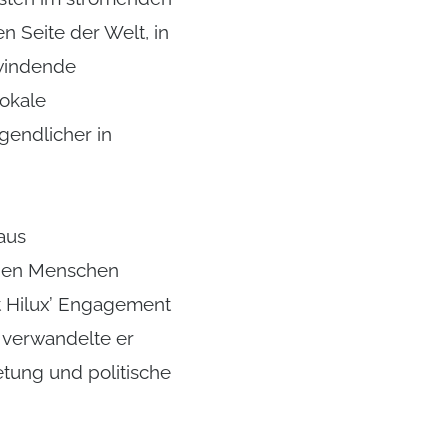
 Seite der Welt, in
windende
lokale
gendlicher in
aus
ngen Menschen
st Hilux’ Engagement
 verwandelte er
retung und politische