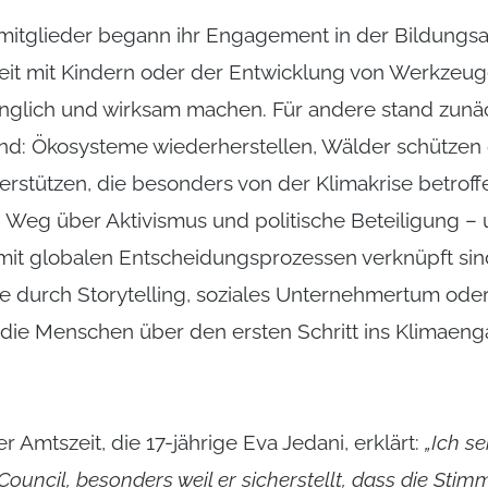
itglieder begann ihr Engagement in der Bildungsar
it mit Kindern oder der Entwicklung von Werkzeug
glich und wirksam machen. Für andere stand zunäc
nd: Ökosysteme wiederherstellen, Wälder schützen
rstützen, die besonders von der Klimakrise betroff
 Weg über Aktivismus und politische Beteiligung – 
mit globalen Entscheidungsprozessen verknüpft si
le durch Storytelling, soziales Unternehmertum ode
die Menschen über den ersten Schritt ins Klimaen
r Amtszeit, die 17-jährige Eva Jedani, erklärt:
„Ich s
uncil, besonders weil er sicherstellt, dass die Stim