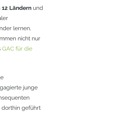
s 12 Ländern
und
ler
der lernen,
immen nicht nur
s
GAC für die
le
gagierte junge
konsequenten
 dorthin geführt