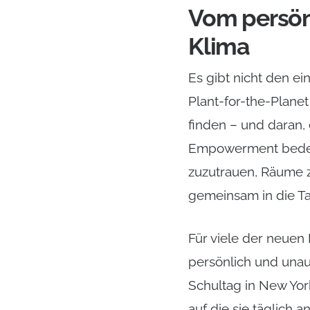
Vom persön
Klima
Es gibt nicht den e
Plant-for-the-Plane
finden – und daran, 
Empowerment bedeu
zuzutrauen, Räume 
gemeinsam in die T
Für viele der neuen
persönlich und unau
Schultag in New York
auf die sie täglich