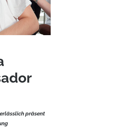
a
sador
erlässlich präsent
rung