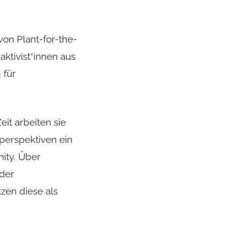
von Plant-for-the-
aktivist*innen aus
 für
it arbeiten sie
perspektiven ein
ity. Über
 der
zen diese als