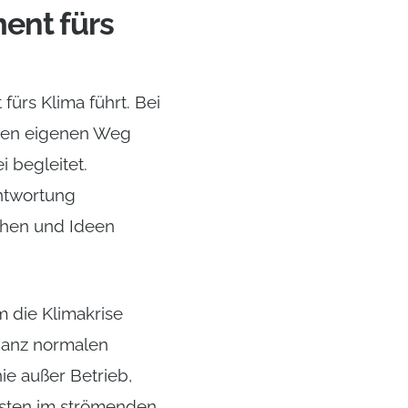
ent fürs
ürs Klima führt. Bei
hren eigenen Weg
 begleitet.
ntwortung
chen und Ideen
m die Klimakrise
ganz normalen
ie außer Betrieb,
ussten im strömenden