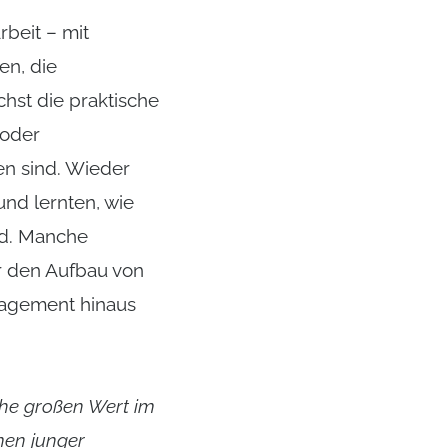
beit – mit
en, die
hst die praktische
 oder
en sind. Wieder
und lernten, wie
nd. Manche
r den Aufbau von
gagement hinaus
ehe großen Wert im
men junger