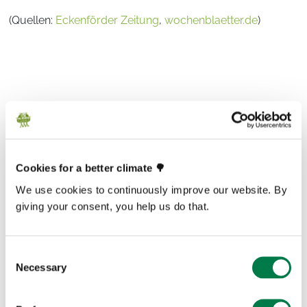
(Quellen:
Eckenförder Zeitung
,
wochenblaetter.de
)
This article is over a year old and may not reflect
latest facts and figures. If you have any questions,
Cookies for a better climate 🌳
please contact
media@plant-for-the-planet.org
We use cookies to continuously improve our website. By
giving your consent, you help us do that.
Prev
Next
Consent
Necessary
Selection