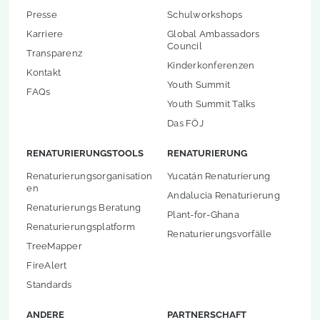
Presse
Schulworkshops
Karriere
Global Ambassadors
Council
Transparenz
Kinderkonferenzen
Kontakt
Youth Summit
FAQs
Youth Summit Talks
Das FÖJ
RENATURIERUNGSTOOLS
RENATURIERUNG
Renaturierungsorganisation
Yucatán Renaturierung
en
Andalucia Renaturierung
Renaturierungs Beratung
Plant-for-Ghana
Renaturierungsplatform
Renaturierungsvorfälle
TreeMapper
FireAlert
Standards
ANDERE
PARTNERSCHAFT