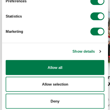
Preferences
Statistics
Marketing
Show details
Allow all
07.20.26
07.15.26
El Niño und die Hitzewelle
Plant-for-the-Pla
in Europa: Was steckt
vereint: Globale 
Allow selection
wirklich dahinter?
lokale Resilienz
Eine Rekordhitze und der insgesamt
Vom 9. bis 12. Juli kamen
Deny
zweitwärmste Juni aller Zeiten haben
und junge Engagierte von