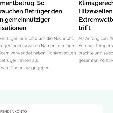
tmentbetrug: So
Klimagerech
rauchen Betrüger den
Hitzewelle
 gemeinnütziger
Extremwetter
isationen
trifft
gen Tagen erreichte uns die Nachricht,
Als Anfang Juni 2
rüger*innen unseren Namen für einen
Europas Temperat
Scam verwendet haben. Konkret sollen
brachte und sais
 Betrüger*innnen als
gesamten Kontin
erater*innen ausgegeben…
SPENDENKONTO