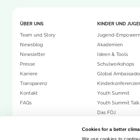
ÜBER UNS
KINDER UND JUGE
Team und Story
Jugend-Empower
Newsblog
Akademien
Newsletter
Ideen & Tools
Presse
Schulworkshops
Karriere
Global Ambassador
Transparenz
Kinderkonferenze
Kontakt
Youth Summit
FAQs
Youth Summit Talk
Das FÖJ
PARTNERSCHAFT
UNTERSTÜTZEN SI
Cookies for a better clim
Partnerschaftsoptionen
Spenden
We use cookies to continuo