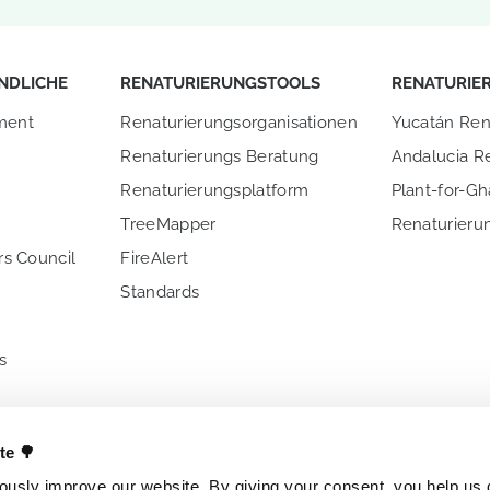
NDLICHE
RENATURIERUNGSTOOLS
RENATURIE
ment
Renaturierungsorganisationen
Yucatán Ren
Renaturierungs Beratung
Andalucia R
Renaturierungsplatform
Plant-for-G
TreeMapper
Renaturierun
s Council
FireAlert
n
Standards
s
E UNS
ANDERE PROJEKTE
NATIONALE 
ate 🌳
Billionen Bäume
Brasilien
usly improve our website. By giving your consent, you help us d