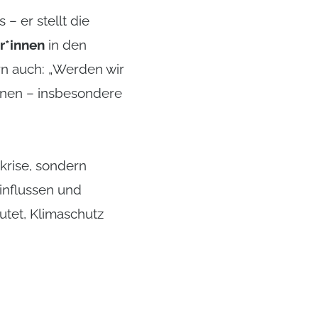
– er stellt die
r*innen
in den
ern auch: „Werden wir
enen – insbesondere
akrise, sondern
influssen und
utet, Klimaschutz