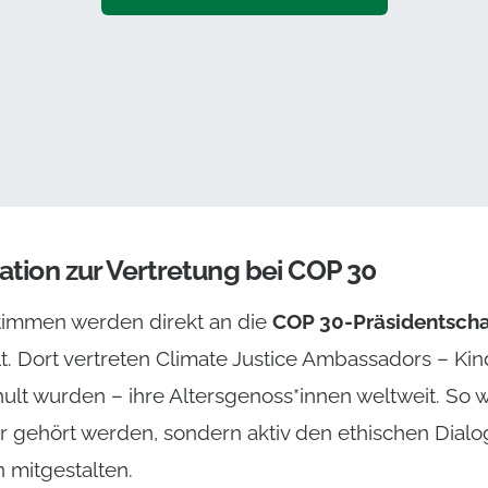
der an den Global Ethical Stocktake bei COP 30, koo
.
ation zur Vertretung bei COP 30
immen werden direkt an die
COP 30-Präsidentscha
lt. Dort vertreten Climate Justice Ambassadors – Kind
ult wurden – ihre Altersgenoss*innen weltweit. So wi
ur gehört werden, sondern aktiv den ethischen Dialo
 mitgestalten.