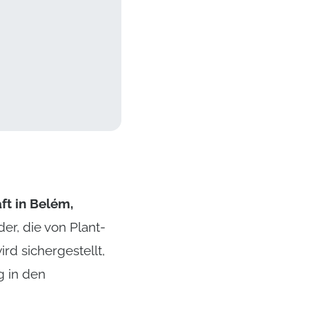
rdiniert von Plant-
ft in Belém,
er, die von Plant-
rd sichergestellt,
g in den