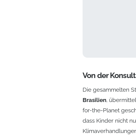
Forderungen der Kin
for-the-Planet, 2025
Von der Konsult
Die gesammelten St
Brasilien
, übermitte
for-the-Planet gesch
dass Kinder nicht n
Klimaverhandlungen