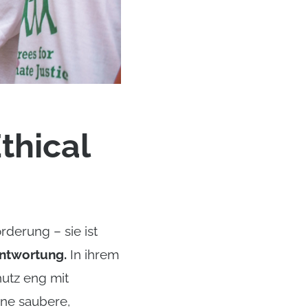
thical
rderung – sie ist
antwortung.
In ihrem
hutz eng mit
ine saubere,