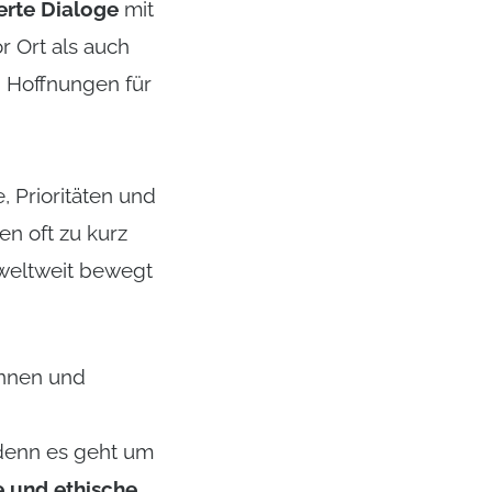
erte Dialoge
mit
r Ort als auch
d Hoffnungen für
, Prioritäten und
en oft zu kurz
 weltweit bewegt
innen und
 denn es geht um
e und ethische