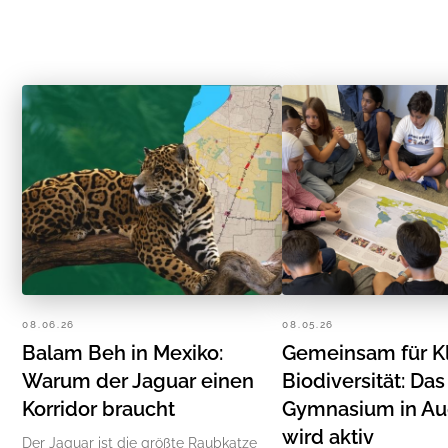
08.06.26
08.05.26
Balam Beh in Mexiko:
Gemeinsam für K
Warum der Jaguar einen
Biodiversität: Da
Korridor braucht
Gymnasium in A
wird aktiv
Der Jaguar ist die größte Raubkatze