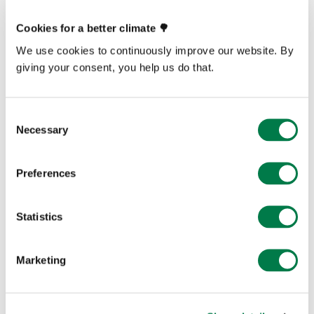
Pflanzaktivitäten über eine spezielle Frauengruppe
Cookies for a better climate 🌳
namens Umoja Group organisieren.
We use cookies to continuously improve our website. By
giving your consent, you help us do that.
„Frauen sind die ersten Lehrenden“, sagt Pauline. „Sie
geben Wissen weiter, noch bevor Kinder überhaupt zur
Schule gehen.“
Consent
Necessary
Selection
Für Pauline ist es ebenso wichtig, junge Menschen
einzubeziehen, denn sie werden die Zukunft des Waldes
Preferences
gestalten. „Diese Jungen und Mädchen sind die Zukunft
des Mombo-Waldes“, erklärt er.
Statistics
Marketing