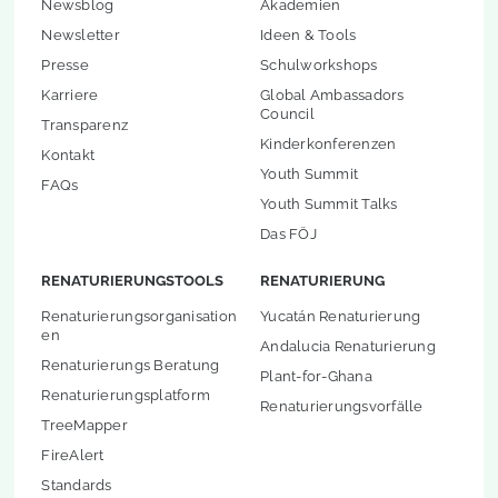
Newsblog
Akademien
Newsletter
Ideen & Tools
Presse
Schulworkshops
Karriere
Global Ambassadors
Council
Transparenz
Kinderkonferenzen
Kontakt
Youth Summit
FAQs
Youth Summit Talks
Das FÖJ
RENATURIERUNGSTOOLS
RENATURIERUNG
Renaturierungsorganisation
Yucatán Renaturierung
en
Andalucia Renaturierung
Renaturierungs Beratung
Plant-for-Ghana
Renaturierungsplatform
Renaturierungsvorfälle
TreeMapper
FireAlert
Standards